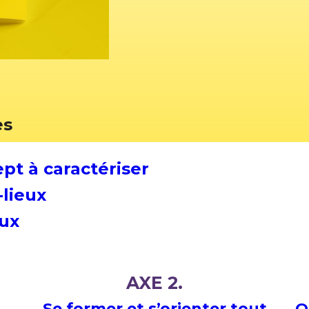
es
ept à caractériser
-lieux
eux
AXE 2.
Se former et s’orienter tout
O